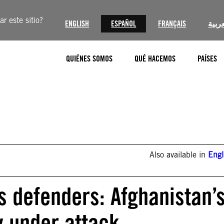
r este sitio?
ENGLISH
ESPAÑOL
FRANÇAIS
عربية
QUIÉNES SOMOS
QUÉ HACEMOS
PAÍSES
Also available in
Engl
s defenders: Afghanistan’
 under attack