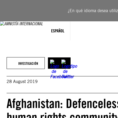
Saltar
al
¿En qué idioma desea utiliza
contenido
ESPAÑOL
INVESTIGACIÓN
28 August 2019
Afghanistan: Defenceles
human rights community