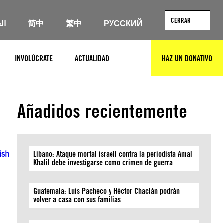
CERRAR
ال
简中
繁中
РУССКИЙ
INVOLÚCRATE
ACTUALIDAD
HAZ UN DONATIVO
BUSCAR
Añadidos recientemente
ish
Líbano: Ataque mortal israelí contra la periodista Amal
Khalil debe investigarse como crimen de guerra
s
Guatemala: Luis Pacheco y Héctor Chaclán podrán
volver a casa con sus familias