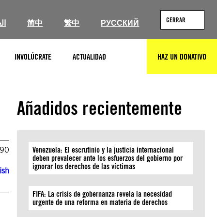
CERRAR
ال
简中
繁中
РУССКИЙ
INVOLÚCRATE
ACTUALIDAD
HAZ UN DONATIVO
BUSCAR
Añadidos recientemente
990
Venezuela: El escrutinio y la justicia internacional
deben prevalecer ante los esfuerzos del gobierno por
ignorar los derechos de las víctimas
ish
FIFA: La crisis de gobernanza revela la necesidad
urgente de una reforma en materia de derechos