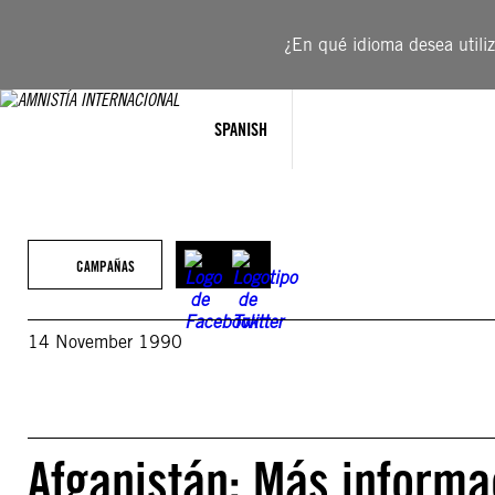
Saltar
al
¿En qué idioma desea utiliza
contenido
SPANISH
CAMPAÑAS
14 November 1990
Afganistán: Más informa