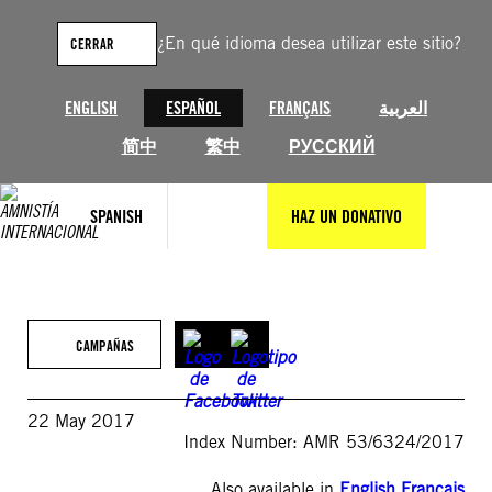
Saltar
al
¿En qué idioma desea utilizar este sitio?
CERRAR
contenido
ENGLISH
ESPAÑOL
FRANÇAIS
العربية
简中
繁中
РУССКИЙ
SPANISH
HAZ UN DONATIVO
CAMPAÑAS
22 May 2017
Index Number: AMR 53/6324/2017
Also available in
English
,
Français