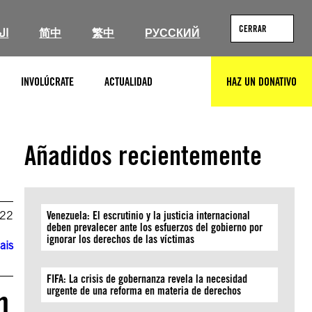
CERRAR
ال
简中
繁中
РУССКИЙ
INVOLÚCRATE
ACTUALIDAD
HAZ UN DONATIVO
BUSCAR
Añadidos recientemente
022
Venezuela: El escrutinio y la justicia internacional
deben prevalecer ante los esfuerzos del gobierno por
ignorar los derechos de las víctimas
ais
FIFA: La crisis de gobernanza revela la necesidad
n
urgente de una reforma en materia de derechos