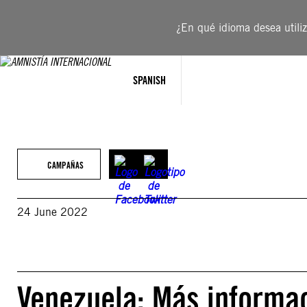
Saltar
al
¿En qué idioma desea utiliza
contenido
SPANISH
CAMPAÑAS
24 June 2022
Venezuela: Más informac