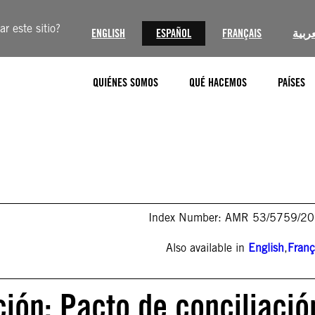
r este sitio?
ENGLISH
ESPAÑOL
FRANÇAIS
عربية
QUIÉNES SOMOS
QUÉ HACEMOS
PAÍSES
Index Number: AMR 53/5759/2
Also available in
English
,
Franç
ión: Pacto de conciliació