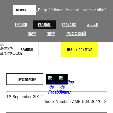
Saltar
al
¿En qué idioma desea utilizar este sitio?
CERRAR
contenido
ENGLISH
ESPAÑOL
FRANÇAIS
العربية
简中
繁中
РУССКИЙ
SPANISH
HAZ UN DONATIVO
INVESTIGACIÓN
18 September 2012
Index Number: AMR 53/006/2012