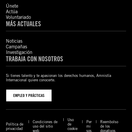
Únete
Actúa
Voluntariado
MÁS ACTUALES
Noticias
Campañas
Investigación
TRABAJA CON NOSOTROS
Si tienes talento y te apasionan los derechos humanos, Amnistía
Internacional quiere conocerte.
EMPLEO Y PRÁCTICAS
Uso
Condiciones de
Per
Reembolso
Política de
de
uso del sitio
mi
de los
privacidad
cookie
web
sos
donativos