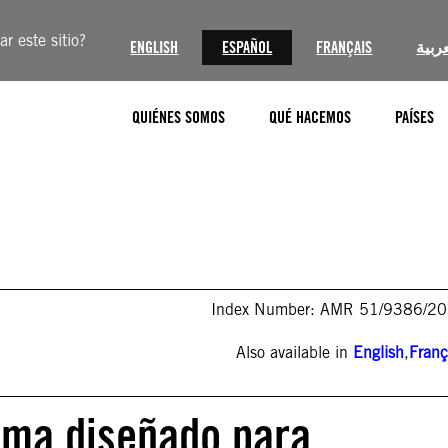
r este sitio?
ENGLISH
ESPAÑOL
FRANÇAIS
عربية
QUIÉNES SOMOS
QUÉ HACEMOS
PAÍSES
Index Number: AMR 51/9386/2
Also available in
English
,
Franç
ema diseñado para