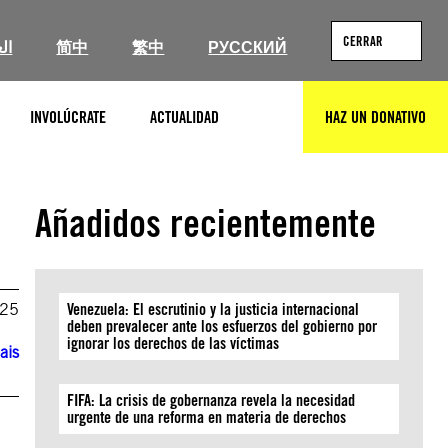
CERRAR
ال
简中
繁中
РУССКИЙ
INVOLÚCRATE
ACTUALIDAD
HAZ UN DONATIVO
BUSCAR
Añadidos recientemente
025
Venezuela: El escrutinio y la justicia internacional
deben prevalecer ante los esfuerzos del gobierno por
ignorar los derechos de las víctimas
ais
FIFA: La crisis de gobernanza revela la necesidad
urgente de una reforma en materia de derechos