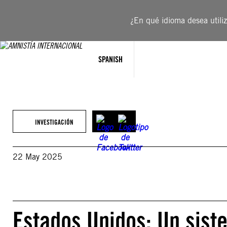
Saltar
al
¿En qué idioma desea utiliza
contenido
SPANISH
INVESTIGACIÓN
22 May 2025
Estados Unidos: Un sist