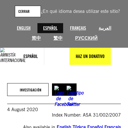
Saltar
al
¿En qué idioma desea utilizar este sitio?
CERRAR
contenido
ENGLISH
ESPAÑOL
FRANÇAIS
العربية
简中
繁中
РУССКИЙ
ESPAÑOL
HAZ UN DONATIVO
INVESTIGACIÓN
4 August 2020
Index Number: ASA 31/002/2007
Also available in
English
,
Türkçe
,
Español
,
Français