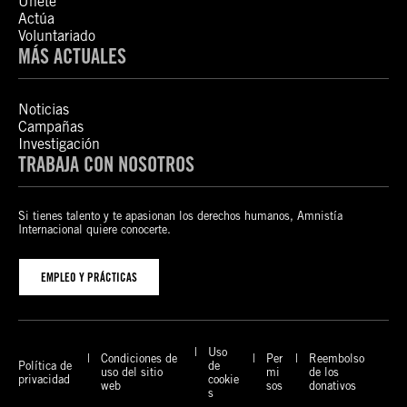
Únete
Actúa
Voluntariado
MÁS ACTUALES
Noticias
Campañas
Investigación
TRABAJA CON NOSOTROS
Si tienes talento y te apasionan los derechos humanos, Amnistía
Internacional quiere conocerte.
EMPLEO Y PRÁCTICAS
Uso
Condiciones de
Per
Reembolso
Política de
de
uso del sitio
mi
de los
privacidad
cookie
web
sos
donativos
s