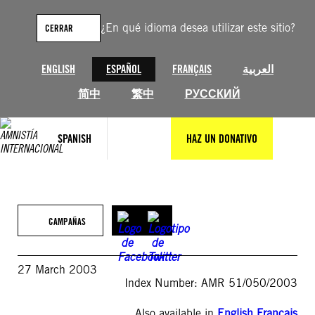
Saltar
al
¿En qué idioma desea utilizar este sitio?
CERRAR
contenido
ENGLISH
ESPAÑOL
FRANÇAIS
العربية
简中
繁中
РУССКИЙ
SPANISH
HAZ UN DONATIVO
CAMPAÑAS
27 March 2003
Index Number: AMR 51/050/2003
Also available in
English
,
Français