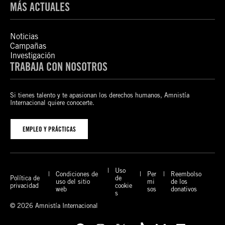
MÁS ACTUALES
Noticias
Campañas
Investigación
TRABAJA CON NOSOTROS
Si tienes talento y te apasionan los derechos humanos, Amnistía
Internacional quiere conocerte.
EMPLEO Y PRÁCTICAS
Uso
Condiciones de
Per
Reembolso
Política de
de
uso del sitio
mi
de los
privacidad
cookie
web
sos
donativos
s
© 2026 Amnistía Internacional