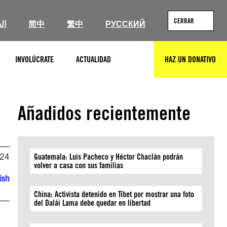
CERRAR
ال
简中
繁中
РУССКИЙ
INVOLÚCRATE
ACTUALIDAD
HAZ UN DONATIVO
BUSCAR
Añadidos recientemente
024
Guatemala: Luis Pacheco y Héctor Chaclán podrán
volver a casa con sus familias
ish
China: Activista detenido en Tíbet por mostrar una foto
del Dalái Lama debe quedar en libertad