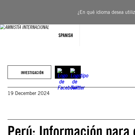
Saltar
al
¿En qué idioma desea utiliza
contenido
SPANISH
INVESTIGACIÓN
19 December 2024
Perú: Información para 