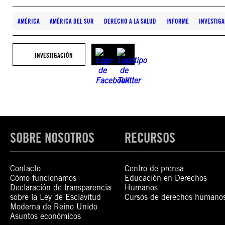
AMÉRICA
AMÉRICA DEL SUR
DERECHO A LA SALUD
INFORME
INVESTIG
INVESTIGACIÓN
SOBRE NOSOTROS
RECURSOS
Contacto
Centro de prensa
Cómo funcionamos
Educación en Derechos
Declaración de transparencia
Humanos
sobre la Ley de Esclavitud
Cursos de derechos humano
Moderna de Reino Unido
Asuntos económicos