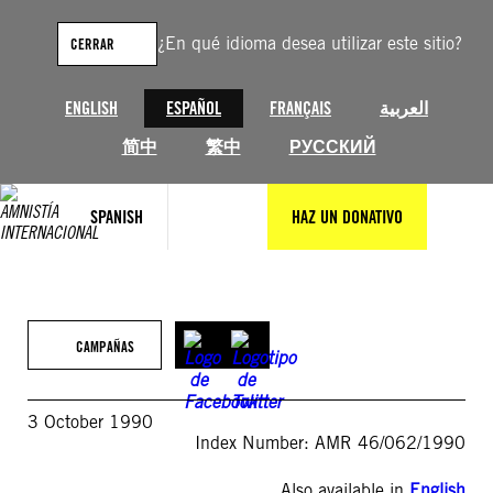
Saltar
al
¿En qué idioma desea utilizar este sitio?
CERRAR
contenido
ENGLISH
ESPAÑOL
FRANÇAIS
العربية
简中
繁中
РУССКИЙ
SPANISH
HAZ UN DONATIVO
CAMPAÑAS
3 October 1990
Index Number: AMR 46/062/1990
Also available in
English