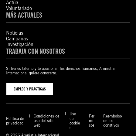
Actúa
Voluntariado
MÁS ACTUALES
Noticias
Campañas
Investigación
TRABAJA CON NOSOTROS
Si tienes talento y te apasionan los derechos humanos, Amnistía
Internacional quiere conocerte.
EMPLEO Y PRÁCTICAS
Uso
Condiciones de
Per
Reembolso
Política de
de
uso del sitio
mi
de los
privacidad
cookie
web
sos
donativos
s
© 2026 Amnistía Internacional