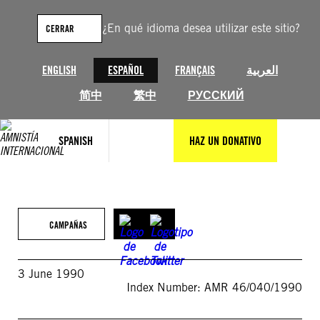
Saltar
al
¿En qué idioma desea utilizar este sitio?
CERRAR
contenido
ENGLISH
ESPAÑOL
FRANÇAIS
العربية
简中
繁中
РУССКИЙ
SPANISH
HAZ UN DONATIVO
CAMPAÑAS
3 June 1990
Index Number: AMR 46/040/1990