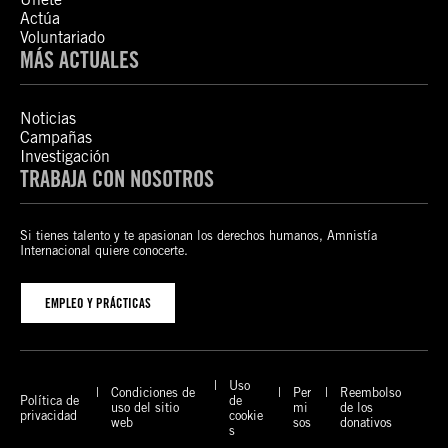
Actúa
Voluntariado
MÁS ACTUALES
Noticias
Campañas
Investigación
TRABAJA CON NOSOTROS
Si tienes talento y te apasionan los derechos humanos, Amnistía
Internacional quiere conocerte.
EMPLEO Y PRÁCTICAS
Uso
Condiciones de
Per
Reembolso
Política de
de
uso del sitio
mi
de los
privacidad
cookie
web
sos
donativos
s