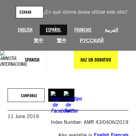
Saltar
al
¿En qué idioma desea utilizar este sitio?
CERRAR
contenido
ENGLISH
ESPAÑOL
FRANÇAIS
العربية
简中
繁中
РУССКИЙ
SPANISH
HAZ UN DONATIVO
CAMPAÑAS
11 June 2019
Index Number: AMR 43/0406/2019
Also available in
English
,
Français