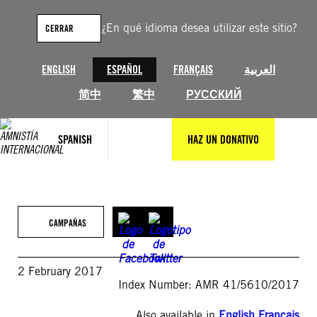
Saltar
al
¿En qué idioma desea utilizar este sitio?
CERRAR
contenido
ENGLISH
ESPAÑOL
FRANÇAIS
العربية
简中
繁中
РУССКИЙ
SPANISH
HAZ UN DONATIVO
CAMPAÑAS
2 February 2017
Index Number: AMR 41/5610/2017
Also available in
English
,
Français