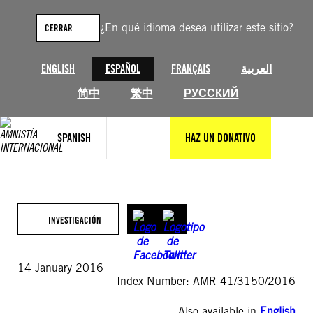
Saltar
al
¿En qué idioma desea utilizar este sitio?
CERRAR
contenido
ENGLISH
ESPAÑOL
FRANÇAIS
العربية
简中
繁中
РУССКИЙ
SPANISH
HAZ UN DONATIVO
INVESTIGACIÓN
14 January 2016
Index Number: AMR 41/3150/2016
Also available in
English