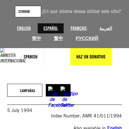
Saltar
al
¿En qué idioma desea utilizar este sitio?
CERRAR
contenido
ENGLISH
ESPAÑOL
FRANÇAIS
العربية
简中
繁中
РУССКИЙ
SPANISH
HAZ UN DONATIVO
CAMPAÑAS
5 July 1994
Index Number: AMR 41/011/1994
Also available in
English