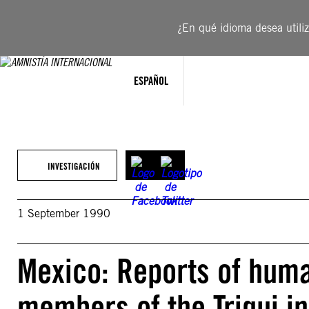
Saltar
al
¿En qué idioma desea utiliza
contenido
ESPAÑOL
INVESTIGACIÓN
1 September 1990
Mexico: Reports of human
members of the Triqui i