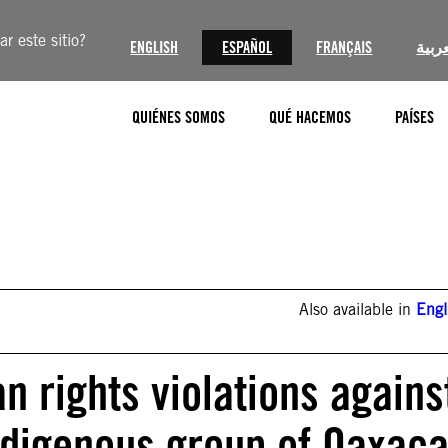
r este sitio?
ENGLISH
ESPAÑOL
FRANÇAIS
عربية
QUIÉNES SOMOS
QUÉ HACEMOS
PAÍSES
Also available in
Engl
 rights violations agains
ndigenous group of Oaxac