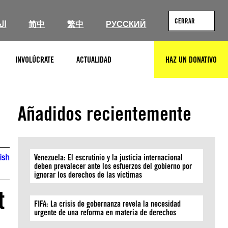
CERRAR
ال
简中
繁中
РУССКИЙ
INVOLÚCRATE
ACTUALIDAD
HAZ UN DONATIVO
BUSCAR
Añadidos recientemente
ish
Venezuela: El escrutinio y la justicia internacional
deben prevalecer ante los esfuerzos del gobierno por
ignorar los derechos de las víctimas
t
FIFA: La crisis de gobernanza revela la necesidad
urgente de una reforma en materia de derechos
a