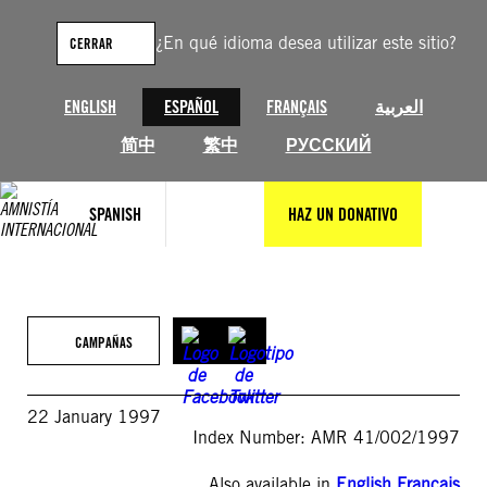
Saltar
al
¿En qué idioma desea utilizar este sitio?
CERRAR
contenido
ENGLISH
ESPAÑOL
FRANÇAIS
العربية
简中
繁中
РУССКИЙ
SPANISH
HAZ UN DONATIVO
CAMPAÑAS
22 January 1997
Index Number: AMR 41/002/1997
Also available in
English
,
Français