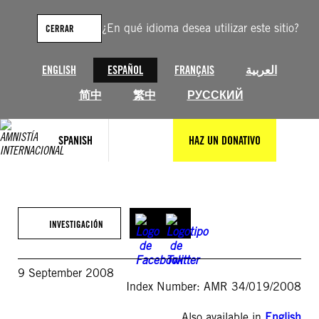
Saltar
al
¿En qué idioma desea utilizar este sitio?
CERRAR
contenido
ENGLISH
ESPAÑOL
FRANÇAIS
العربية
简中
繁中
РУССКИЙ
SPANISH
HAZ UN DONATIVO
INVESTIGACIÓN
9 September 2008
Index Number: AMR 34/019/2008
Also available in
English