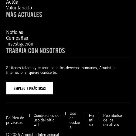
Actúa
Voluntariado
MÁS ACTUALES
Noticias
Campañas
Investigación
TRABAJA CON NOSOTROS
Si tienes talento y te apasionan los derechos humanos, Amnistía
Internacional quiere conocerte.
EMPLEO Y PRÁCTICAS
Uso
Condiciones de
Per
Reembolso
Política de
de
uso del sitio
mi
de los
privacidad
cookie
web
sos
donativos
s
© 2026 Amnistía Internacional