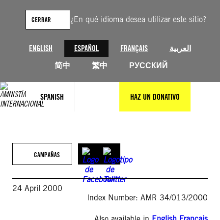
Saltar
al
¿En qué idioma desea utilizar este sitio?
CERRAR
contenido
ENGLISH
ESPAÑOL
FRANÇAIS
العربية
简中
繁中
РУССКИЙ
SPANISH
HAZ UN DONATIVO
CAMPAÑAS
24 April 2000
Index Number: AMR 34/013/2000
Also available in
English
,
Français