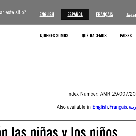
r este sitio?
ENGLISH
ESPAÑOL
FRANÇAIS
عربية
QUIÉNES SOMOS
QUÉ HACEMOS
PAÍSES
Index Number: AMR 29/007/2
Also available in
English
,
Français
,
بية
n las niñas y los niños