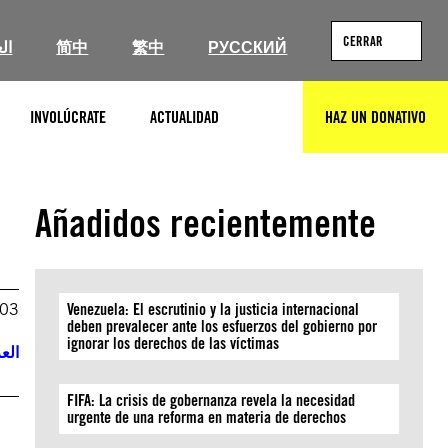
CERRAR
ال
简中
繁中
РУССКИЙ
INVOLÚCRATE
ACTUALIDAD
HAZ UN DONATIVO
BUSCAR
Añadidos recientemente
003
Venezuela: El escrutinio y la justicia internacional
deben prevalecer ante los esfuerzos del gobierno por
ignorar los derechos de las víctimas
العر
FIFA: La crisis de gobernanza revela la necesidad
urgente de una reforma en materia de derechos