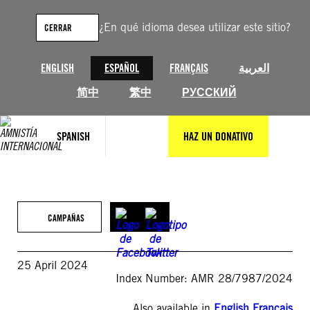
Saltar
al
¿En qué idioma desea utilizar este sitio?
CERRAR
contenido
ENGLISH
ESPAÑOL
FRANÇAIS
العربية
简中
繁中
РУССКИЙ
SPANISH
HAZ UN DONATIVO
CAMPAÑAS
25 April 2024
Index Number: AMR 28/7987/2024
Also available in
English
,
Français