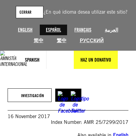
Saltar
al
¿En qué idioma desea utilizar este sitio?
CERRAR
contenido
ENGLISH
ESPAÑOL
FRANÇAIS
العربية
简中
繁中
РУССКИЙ
SPANISH
HAZ UN DONATIVO
INVESTIGACIÓN
16 November 2017
Index Number: AMR 25/7299/2017
Also available in
English