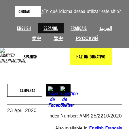
Saltar
al
¿En qué idioma desea utilizar este sitio?
CERRAR
contenido
ENGLISH
ESPAÑOL
FRANÇAIS
العربية
简中
繁中
РУССКИЙ
SPANISH
HAZ UN DONATIVO
CAMPAÑAS
23 April 2020
Index Number: AMR 25/2210/2020
Also available in
English
,
Français