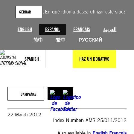
Saltar
al
¿En qué idioma desea utilizar este sitio?
CERRAR
contenido
ENGLISH
ESPAÑOL
FRANÇAIS
العربية
简中
繁中
РУССКИЙ
SPANISH
HAZ UN DONATIVO
CAMPAÑAS
22 March 2012
Index Number: AMR 25/011/2012
Also available in
English
,
Français