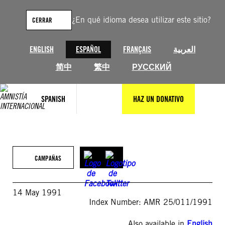
Saltar
al
¿En qué idioma desea utilizar este sitio?
CERRAR
contenido
ENGLISH
ESPAÑOL
FRANÇAIS
العربية
简中
繁中
РУССКИЙ
SPANISH
HAZ UN DONATIVO
CAMPAÑAS
14 May 1991
Index Number: AMR 25/011/1991
Also available in
English