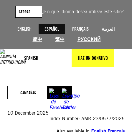
Saltar
al
¿En qué idioma desea utilizar este sitio?
CERRAR
contenido
ENGLISH
ESPAÑOL
FRANÇAIS
العربية
简中
繁中
РУССКИЙ
SPANISH
HAZ UN DONATIVO
CAMPAÑAS
10 December 2025
Index Number: AMR 23/0577/2025
Also available in
English
,
Français