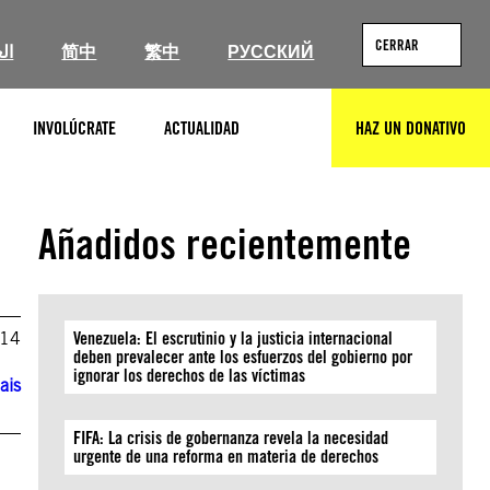
CERRAR
ال
简中
繁中
РУССКИЙ
INVOLÚCRATE
ACTUALIDAD
HAZ UN DONATIVO
BUSCAR
Añadidos recientemente
014
Venezuela: El escrutinio y la justicia internacional
deben prevalecer ante los esfuerzos del gobierno por
ignorar los derechos de las víctimas
ais
FIFA: La crisis de gobernanza revela la necesidad
urgente de una reforma en materia de derechos