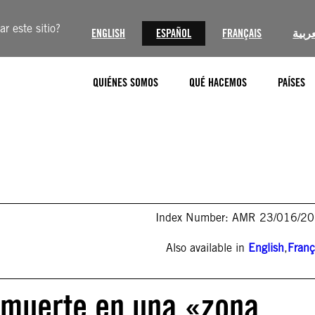
r este sitio?
ENGLISH
ESPAÑOL
FRANÇAIS
عربية
QUIÉNES SOMOS
QUÉ HACEMOS
PAÍSES
Index Number: AMR 23/016/2
Also available in
English
,
Franç
 muerte en una «zona