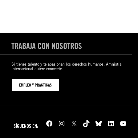
TRABAJA CON NOSOTROS
Si tienes talento y te apasionan los derechos humanos, Amnistía
Internacional quiere conocerte.
EMPLEO Y PRÁCTICAS
Facebook
Instagram
X
TikTok
Bluesky
LinkedIn
YouTube
SÍGUENOS EN: