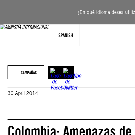
Saltar
al
¿En qué idioma desea utiliza
contenido
SPANISH
CAMPAÑAS
30 April 2014
Colombia: Amenazas de