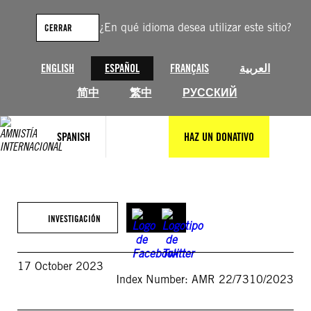
Saltar
al
¿En qué idioma desea utilizar este sitio?
CERRAR
contenido
ENGLISH
ESPAÑOL
FRANÇAIS
العربية
简中
繁中
РУССКИЙ
SPANISH
HAZ UN DONATIVO
INVESTIGACIÓN
17 October 2023
Index Number: AMR 22/7310/2023