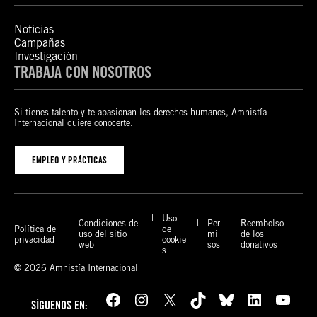
Noticias
Campañas
Investigación
TRABAJA CON NOSOTROS
Si tienes talento y te apasionan los derechos humanos, Amnistía
Internacional quiere conocerte.
EMPLEO Y PRÁCTICAS
Uso
Condiciones de
Per
Reembolso
Política de
de
uso del sitio
mi
de los
privacidad
cookie
web
sos
donativos
s
© 2026 Amnistía Internacional
Facebook
Instagram
X
TikTok
Bluesky
LinkedIn
YouTube
SÍGUENOS EN: