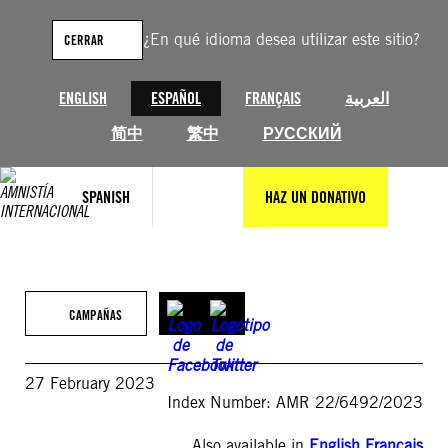
Saltar
al
¿En qué idioma desea utilizar este sitio?
CERRAR
contenido
ENGLISH
ESPAÑOL
FRANÇAIS
العربية
简中
繁中
РУССКИЙ
SPANISH
HAZ UN DONATIVO
CAMPAÑAS
27 February 2023
Index Number: AMR 22/6492/2023
Also available in
English
,
Français