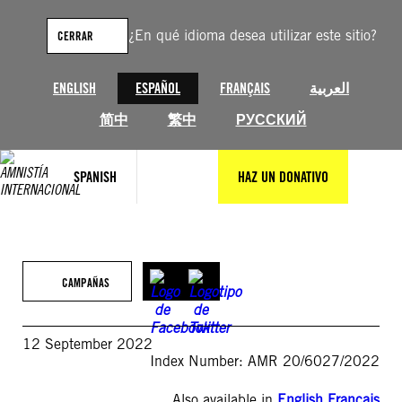
Saltar
al
¿En qué idioma desea utilizar este sitio?
CERRAR
contenido
ENGLISH
ESPAÑOL
FRANÇAIS
العربية
简中
繁中
РУССКИЙ
SPANISH
HAZ UN DONATIVO
CAMPAÑAS
12 September 2022
Index Number: AMR 20/6027/2022
Also available in
English
,
Français