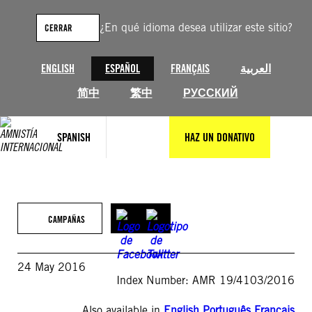
Saltar
al
¿En qué idioma desea utilizar este sitio?
CERRAR
contenido
ENGLISH
ESPAÑOL
FRANÇAIS
العربية
简中
繁中
РУССКИЙ
SPANISH
HAZ UN DONATIVO
CAMPAÑAS
24 May 2016
Index Number: AMR 19/4103/2016
Also available in
English
,
Português
,
Français