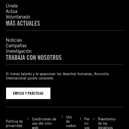
Únete
Actúa
Voluntariado
MÁS ACTUALES
Noticias
Campañas
Investigación
TRABAJA CON NOSOTROS
Si tienes talento y te apasionan los derechos humanos, Amnistía
Internacional quiere conocerte.
EMPLEO Y PRÁCTICAS
Uso
Condiciones de
Per
Reembolso
Política de
de
uso del sitio
mi
de los
privacidad
cookie
web
sos
donativos