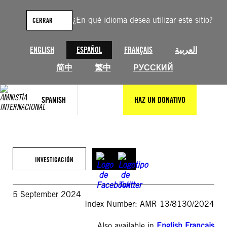
Saltar
al
¿En qué idioma desea utilizar este sitio?
CERRAR
contenido
ENGLISH
ESPAÑOL
FRANÇAIS
العربية
简中
繁中
РУССКИЙ
SPANISH
HAZ UN DONATIVO
INVESTIGACIÓN
5 September 2024
Index Number: AMR 13/8130/2024
Also available in
English
,
Français