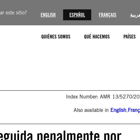
r este sitio?
ENGLISH
ESPAÑOL
FRANÇAIS
عربية
QUIÉNES SOMOS
QUÉ HACEMOS
PAÍSES
Index Number: AMR 13/5270/2
Also available in
English
,
Franç
seguida penalmente por