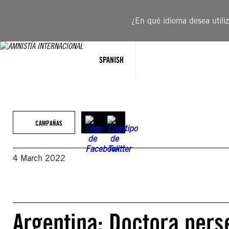
Saltar
al
¿En qué idioma desea utiliza
contenido
SPANISH
CAMPAÑAS
4 March 2022
Argentina: Doctora per