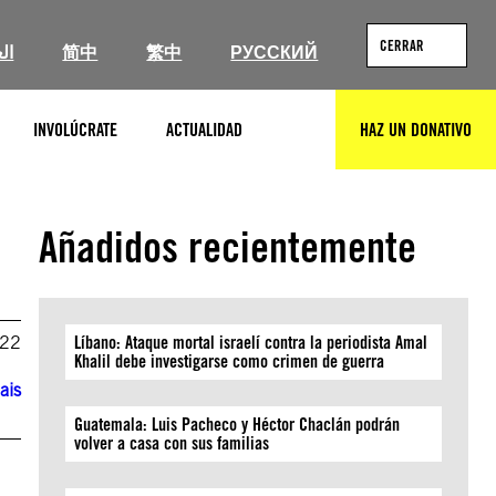
CERRAR
ال
简中
繁中
РУССКИЙ
INVOLÚCRATE
ACTUALIDAD
HAZ UN DONATIVO
BUSCAR
Añadidos recientemente
022
Líbano: Ataque mortal israelí contra la periodista Amal
Khalil debe investigarse como crimen de guerra
ais
Guatemala: Luis Pacheco y Héctor Chaclán podrán
volver a casa con sus familias