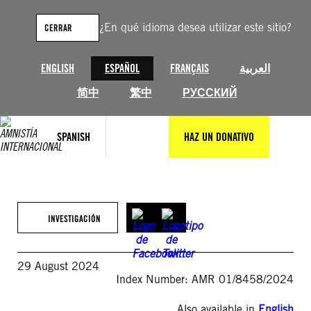
Saltar
al
¿En qué idioma desea utilizar este sitio?
CERRAR
contenido
ENGLISH
ESPAÑOL
FRANÇAIS
العربية
简中
繁中
РУССКИЙ
SPANISH
HAZ UN DONATIVO
INVESTIGACIÓN
29 August 2024
Index Number: AMR 01/8458/2024
Also available in
English