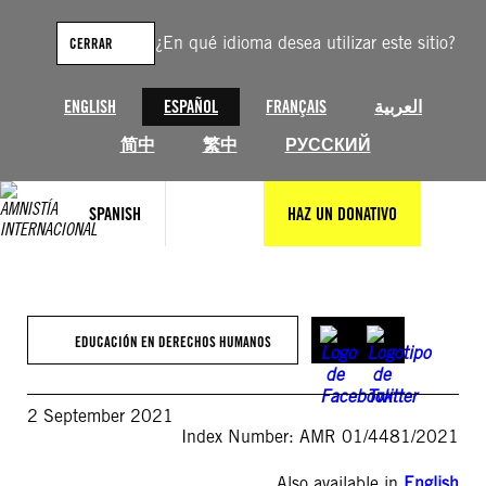
Saltar
al
¿En qué idioma desea utilizar este sitio?
CERRAR
contenido
ENGLISH
ESPAÑOL
FRANÇAIS
العربية
简中
繁中
РУССКИЙ
SPANISH
HAZ UN DONATIVO
EDUCACIÓN EN DERECHOS HUMANOS
2 September 2021
Index Number: AMR 01/4481/2021
Also available in
English