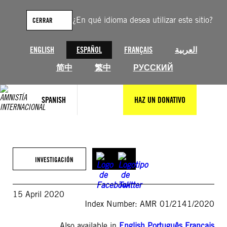
Saltar
al
¿En qué idioma desea utilizar este sitio?
CERRAR
contenido
ENGLISH
ESPAÑOL
FRANÇAIS
العربية
简中
繁中
РУССКИЙ
SPANISH
HAZ UN DONATIVO
INVESTIGACIÓN
15 April 2020
Index Number: AMR 01/2141/2020
Also available in
English
,
Português
,
Français