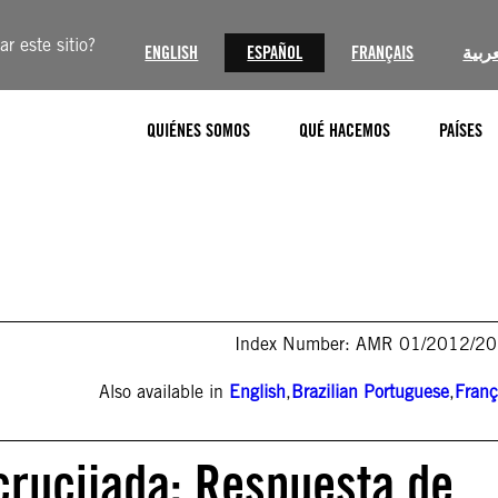
r este sitio?
ENGLISH
ESPAÑOL
FRANÇAIS
عربية
QUIÉNES SOMOS
QUÉ HACEMOS
PAÍSES
Index Number: AMR 01/2012/2
Also available in
English
,
Brazilian Portuguese
,
Franç
crucijada: Respuesta de