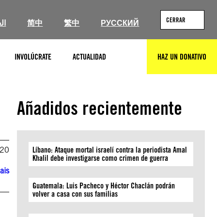
CERRAR
ال
简中
繁中
РУССКИЙ
INVOLÚCRATE
ACTUALIDAD
HAZ UN DONATIVO
BUSCAR
Añadidos recientemente
020
Líbano: Ataque mortal israelí contra la periodista Amal
Khalil debe investigarse como crimen de guerra
ais
Guatemala: Luis Pacheco y Héctor Chaclán podrán
volver a casa con sus familias