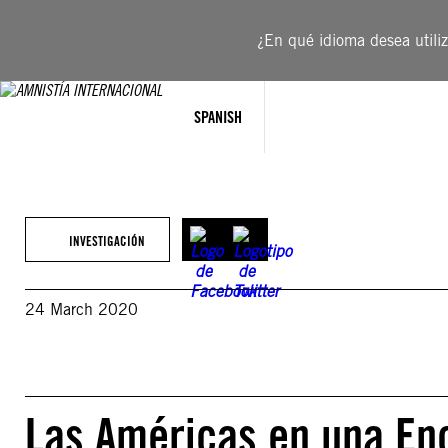
Saltar
al
¿En qué idioma desea utiliza
contenido
SPANISH
INVESTIGACIÓN
24 March 2020
Las Américas en una En