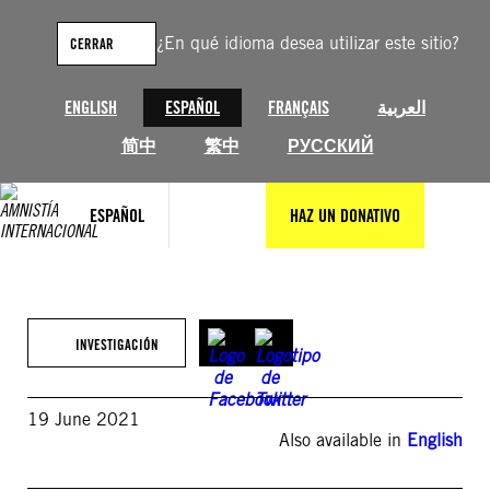
Saltar
al
¿En qué idioma desea utilizar este sitio?
CERRAR
contenido
ENGLISH
ESPAÑOL
FRANÇAIS
العربية
简中
繁中
РУССКИЙ
ESPAÑOL
HAZ UN DONATIVO
INVESTIGACIÓN
19 June 2021
Also available in
English