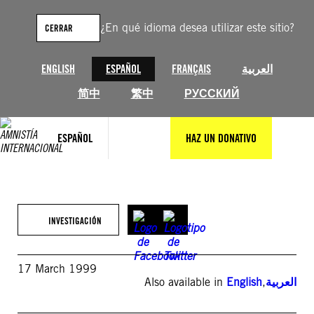
Saltar
al
¿En qué idioma desea utilizar este sitio?
CERRAR
contenido
ENGLISH
ESPAÑOL
FRANÇAIS
العربية
简中
繁中
РУССКИЙ
ESPAÑOL
HAZ UN DONATIVO
INVESTIGACIÓN
17 March 1999
Also available in
English
,
العربية