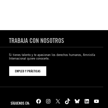
TRABAJA CON NOSOTROS
Si tienes talento y te apasionan los derechos humanos, Amnistía
Internacional quiere conocerte.
EMPLEO Y PRÁCTICAS
Facebook
Instagram
X
TikTok
Bluesky
LinkedIn
YouTube
SÍGUENOS EN: