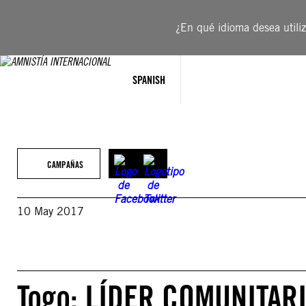
Saltar
al
¿En qué idioma desea utiliza
contenido
SPANISH
CAMPAÑAS
10 May 2017
Togo: LÍDER COMUNITAR