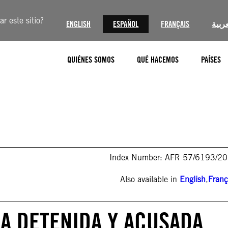
r este sitio?
ENGLISH
ESPAÑOL
FRANÇAIS
عربية
QUIÉNES SOMOS
QUÉ HACEMOS
PAÍSES
Index Number: AFR 57/6193/2
Also available in
English
,
Franç
IA DETENIDA Y ACUSADA