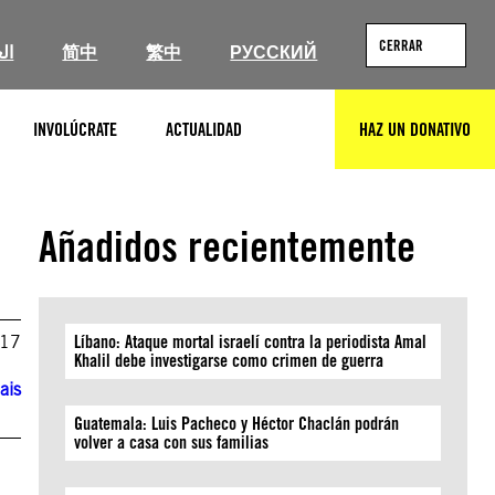
CERRAR
ال
简中
繁中
РУССКИЙ
INVOLÚCRATE
ACTUALIDAD
HAZ UN DONATIVO
BUSCAR
Añadidos recientemente
017
Líbano: Ataque mortal israelí contra la periodista Amal
Khalil debe investigarse como crimen de guerra
ais
Guatemala: Luis Pacheco y Héctor Chaclán podrán
volver a casa con sus familias