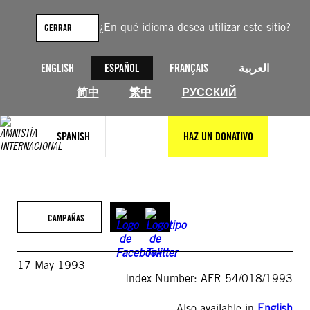
Saltar
al
¿En qué idioma desea utilizar este sitio?
CERRAR
contenido
ENGLISH
ESPAÑOL
FRANÇAIS
العربية
简中
繁中
РУССКИЙ
SPANISH
HAZ UN DONATIVO
CAMPAÑAS
17 May 1993
Index Number: AFR 54/018/1993
Also available in
English