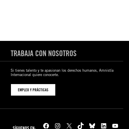
TRABAJA CON NOSOTROS
Si tienes talento y te apasionan los derechos humanos, Amnistía
Internacional quiere conocerte.
EMPLEO Y PRÁCTICAS
Facebook
Instagram
X
TikTok
Bluesky
LinkedIn
YouTube
SÍGUENOS EN: