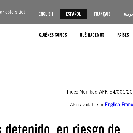
r este sitio?
ENGLISH
ESPAÑOL
FRANÇAIS
عربية
QUIÉNES SOMOS
QUÉ HACEMOS
PAÍSES
Index Number: AFR 54/001/2
Also available in
English
,
Franç
 detenido, en riesgo de