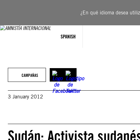
Saltar
al
¿En qué idioma desea utiliza
contenido
SPANISH
CAMPAÑAS
3 January 2012
Sudán: Activista sudanés