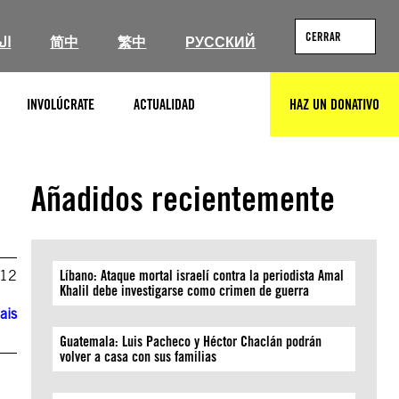
CERRAR
ال
简中
繁中
РУССКИЙ
INVOLÚCRATE
ACTUALIDAD
HAZ UN DONATIVO
BUSCAR
Añadidos recientemente
012
Líbano: Ataque mortal israelí contra la periodista Amal
Khalil debe investigarse como crimen de guerra
ais
Guatemala: Luis Pacheco y Héctor Chaclán podrán
volver a casa con sus familias