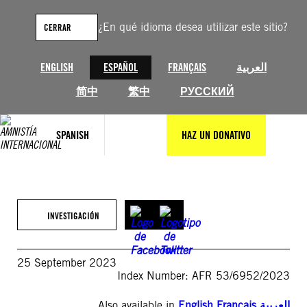
Saltar
al
¿En qué idioma desea utilizar este sitio?
CERRAR
contenido
ENGLISH
ESPAÑOL
FRANÇAIS
العربية
简中
繁中
РУССКИЙ
SPANISH
HAZ UN DONATIVO
INVESTIGACIÓN
25 September 2023
Index Number: AFR 53/6952/2023
Also available in
English
,
Français
,
العربية