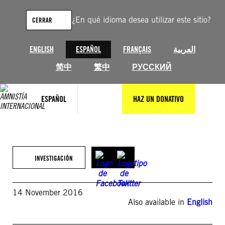
Saltar
al
¿En qué idioma desea utilizar este sitio?
CERRAR
contenido
ENGLISH
ESPAÑOL
FRANÇAIS
العربية
简中
繁中
РУССКИЙ
ESPAÑOL
HAZ UN DONATIVO
INVESTIGACIÓN
14 November 2016
Also available in
English