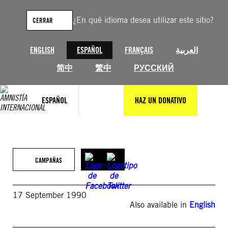
Saltar
al
¿En qué idioma desea utilizar este sitio?
CERRAR
contenido
ENGLISH
ESPAÑOL
FRANÇAIS
العربية
简中
繁中
РУССКИЙ
ESPAÑOL
HAZ UN DONATIVO
CAMPAÑAS
17 September 1990
Also available in
English