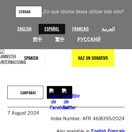
Saltar
al
¿En qué idioma desea utilizar este sitio?
CERRAR
contenido
ENGLISH
ESPAÑOL
FRANÇAIS
العربية
简中
繁中
РУССКИЙ
SPANISH
HAZ UN DONATIVO
CAMPAÑAS
7 August 2024
Index Number: AFR 46/8395/2024
Also available in
English
,
Français