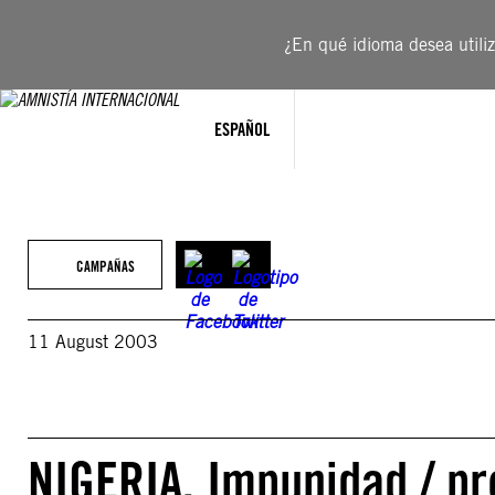
Saltar
al
¿En qué idioma desea utiliza
contenido
ESPAÑOL
CAMPAÑAS
11 August 2003
NIGERIA. Impunidad / pr