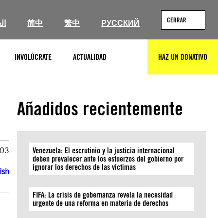
CERRAR
ال
简中
繁中
РУССКИЙ
INVOLÚCRATE
ACTUALIDAD
HAZ UN DONATIVO
BUSCAR
Añadidos recientemente
003
Venezuela: El escrutinio y la justicia internacional
deben prevalecer ante los esfuerzos del gobierno por
ignorar los derechos de las víctimas
ish
FIFA: La crisis de gobernanza revela la necesidad
urgente de una reforma en materia de derechos