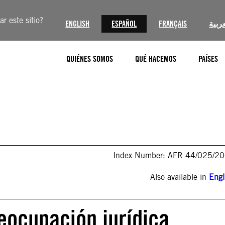
r este sitio?
ENGLISH
ESPAÑOL
FRANÇAIS
عربية
QUIÉNES SOMOS
QUÉ HACEMOS
PAÍSES
Index Number: AFR 44/025/2
Also available in
Engl
eocupación jurídica