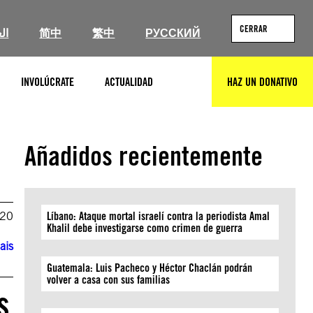
CERRAR
ال
简中
繁中
РУССКИЙ
INVOLÚCRATE
ACTUALIDAD
HAZ UN DONATIVO
BUSCAR
Añadidos recientemente
020
Líbano: Ataque mortal israelí contra la periodista Amal
Khalil debe investigarse como crimen de guerra
ais
Guatemala: Luis Pacheco y Héctor Chaclán podrán
volver a casa con sus familias
s