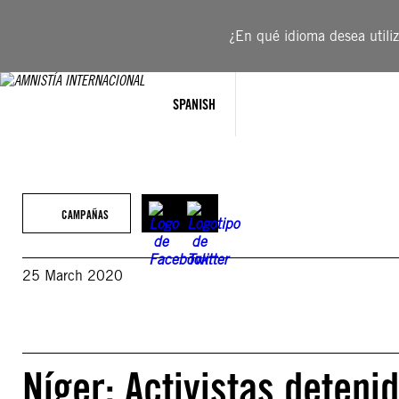
Saltar
al
¿En qué idioma desea utiliza
contenido
SPANISH
CAMPAÑAS
25 March 2020
Níger: Activistas deteni