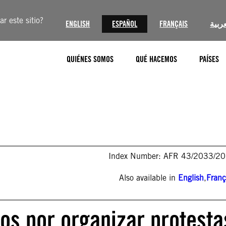
r este sitio?
ENGLISH
ESPAÑOL
FRANÇAIS
عربية
QUIÉNES SOMOS
QUÉ HACEMOS
PAÍSES
Index Number: AFR 43/2033/2
Also available in
English
,
Franç
dos por organizar protesta