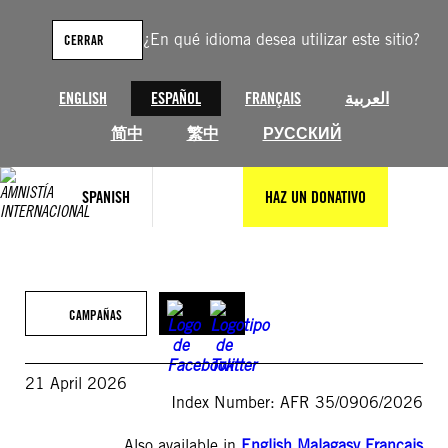
Saltar
al
¿En qué idioma desea utilizar este sitio?
CERRAR
contenido
ENGLISH
ESPAÑOL
FRANÇAIS
العربية
简中
繁中
РУССКИЙ
SPANISH
HAZ UN DONATIVO
CAMPAÑAS
21 April 2026
Index Number: AFR 35/0906/2026
Also available in
English
,
Malagasy
,
Français