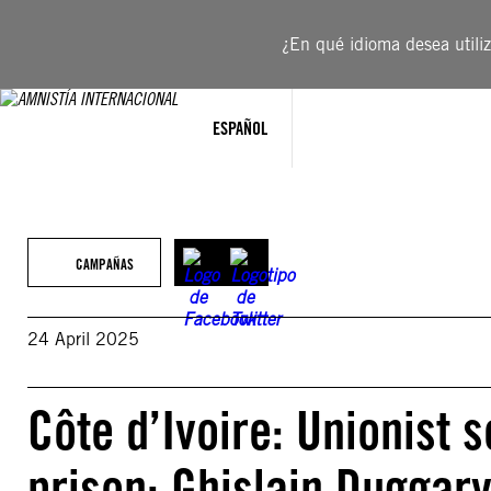
Saltar
al
¿En qué idioma desea utiliza
contenido
ESPAÑOL
CAMPAÑAS
24 April 2025
Côte d’Ivoire: Unionist 
prison: Ghislain Duggar