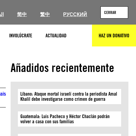
CERRAR
ال
简中
繁中
РУССКИЙ
INVOLÚCRATE
ACTUALIDAD
HAZ UN DONATIVO
BUSCAR
Añadidos recientemente
ais
Líbano: Ataque mortal israelí contra la periodista Amal
Khalil debe investigarse como crimen de guerra
Guatemala: Luis Pacheco y Héctor Chaclán podrán
volver a casa con sus familias