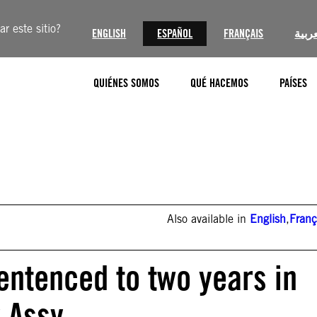
r este sitio?
ENGLISH
ESPAÑOL
FRANÇAIS
عربية
QUIÉNES SOMOS
QUÉ HACEMOS
PAÍSES
Also available in
English
,
Franç
sentenced to two years in
y Assy